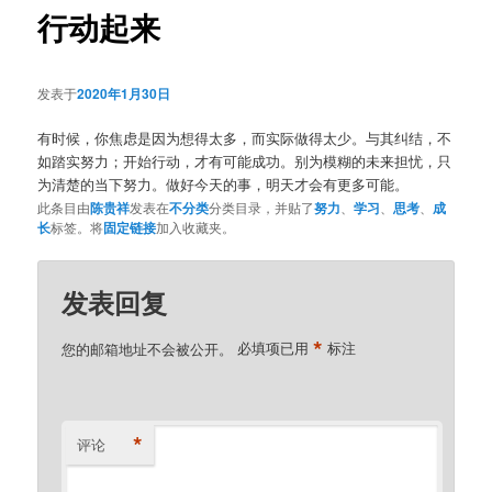
行动起来
发表于
2020年1月30日
有时候，你焦虑是因为想得太多，而实际做得太少。与其纠结，不
如踏实努力；开始行动，才有可能成功。别为模糊的未来担忧，只
为清楚的当下努力。做好今天的事，明天才会有更多可能。
此条目由
陈贵祥
发表在
不分类
分类目录，并贴了
努力
、
学习
、
思考
、
成
长
标签。将
固定链接
加入收藏夹。
发表回复
*
您的邮箱地址不会被公开。
必填项已用
标注
*
评论