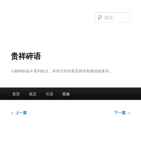
跳
至
搜
主
索
内
容
区
域
贵祥碎语
小财神的奋斗系列站点，祥哥日常的零言碎语和阅读收集等。
主
首页
状态
引语
图像
页
文
←
上一篇
下一篇
→
章
导
航