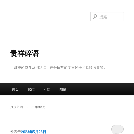
跳
跳
至
至
搜
主
副
索
内
内
容
容
区
区
域
域
贵祥碎语
小财神的奋斗系列站点，祥哥日常的零言碎语和阅读收集等。
主
首页
状态
引语
图像
页
月度归档：
2023年05月
发表于
2023年5月28日