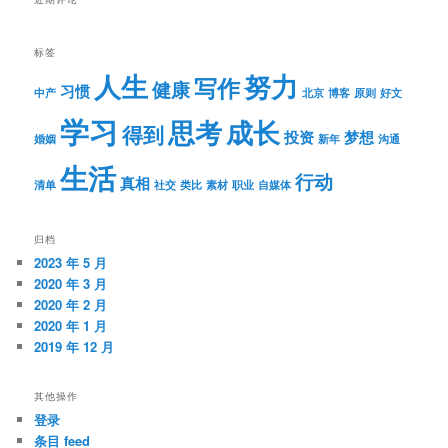
标签
人生
努力
写作
健康
习惯
中产
北京
博客
原则
好文
学习
思考
成长
得到
投资
梦想
婚姻
新年
沟通
生活
行动
真相
清单
社交
类比
素材
职业
自媒体
归档
2023 年 5 月
2020 年 3 月
2020 年 2 月
2020 年 1 月
2019 年 12 月
其他操作
登录
条目 feed