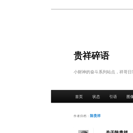
跳
跳
至
至
主
副
内
内
容
容
区
区
贵祥碎语
域
域
小财神的奋斗系列站点，祥哥日
主
首页
状态
引语
图
页
陈贵祥
作者归档：
关于陈贵祥