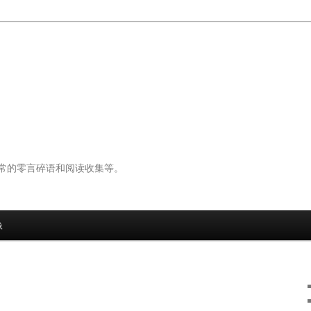
常的零言碎语和阅读收集等。
像