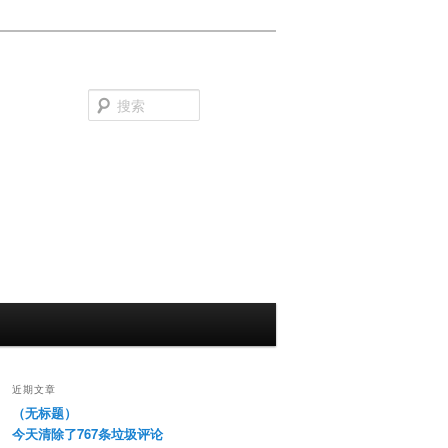
搜
索
近期文章
（无标题）
今天清除了767条垃圾评论