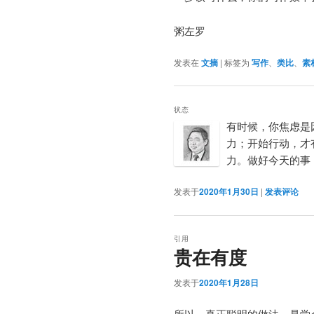
粥左罗
发表在
文摘
|
标签为
写作
、
类比
、
素
状态
有时候，你焦虑是
力；开始行动，才
力。做好今天的事
发表于
2020年1月30日
|
发表评论
引用
贵在有度
发表于
2020年1月28日
所以，真正聪明的做法，是学