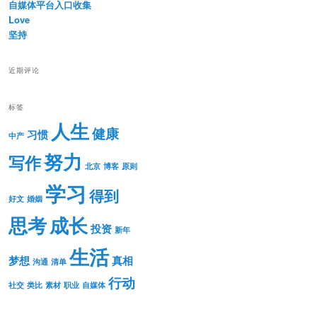
自媒体平台入口收集
Love
坚持
近期评论
标签
人生
健康
习惯
中产
努力
写作
北京
博客
原则
学习
得到
好文
婚姻
思考
成长
投资
新年
生活
梦想
真相
沟通
清单
行动
社交
类比
素材
职业
自媒体