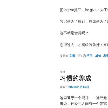
把forgive拆开，for give：
忘记是为了得到，原谅是为了
这不就是舍得吗？
忘掉过去，才能轻装前行；原
发表在
文摘
|
标签为
学习
、
成长
|
发
引用
习惯的养成
发表于
2020年1月15日
这里遵守一个规律——神经元
来说，神经元之间有一个带宽