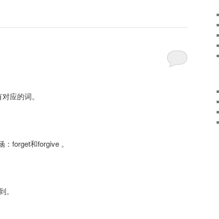
有对应的词。
get和forgive 。
得到。