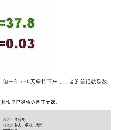
，但一年
365
天坚持下来，二者的差距就是数
，其实早已经将你甩开太远。
发表在
不分类
标签为
努力
、
学习
、
成长
发表评论