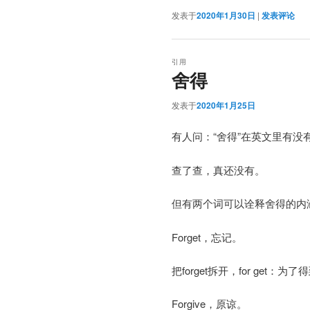
发表于
2020年1月30日
|
发表评论
引用
舍得
发表于
2020年1月25日
有人问：“舍得”在英文里有没
查了查，真还没有。
但有两个词可以诠释舍得的内涵：for
Forget，忘记。
把forget拆开，for get：为了
Forgive，原谅。