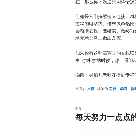
在，那么你下次遇到同样情况
但如果它们持续建立连接，就
游丝的电话线。这根线虽然随
会渐渐变粗、变结实。最终就
经元就会马上做出反应。
如果你有这种高宽带的专线联
中“对对碰”的时候，你一瞬间
摘自：吴伯凡老师在得到专栏“
发表在
文摘
|
标签为
习惯
、
学习
、
得
图像
每天努力一点点