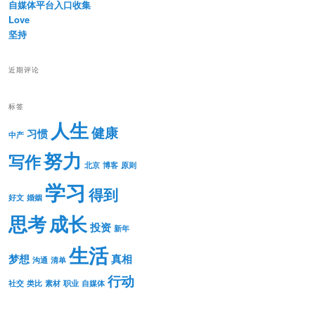
自媒体平台入口收集
Love
坚持
近期评论
标签
人生
健康
习惯
中产
努力
写作
北京
博客
原则
学习
得到
好文
婚姻
思考
成长
投资
新年
生活
梦想
真相
沟通
清单
行动
社交
类比
素材
职业
自媒体