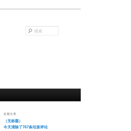
搜
索
近期文章
（无标题）
今天清除了767条垃圾评论