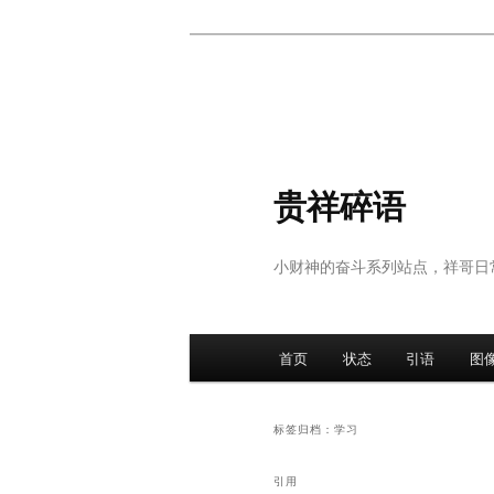
跳
跳
至
至
主
副
内
内
容
容
区
区
贵祥碎语
域
域
小财神的奋斗系列站点，祥哥日
主
首页
状态
引语
图
页
标签归档：
学习
引用