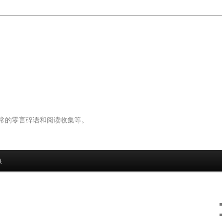
常的零言碎语和阅读收集等。
像