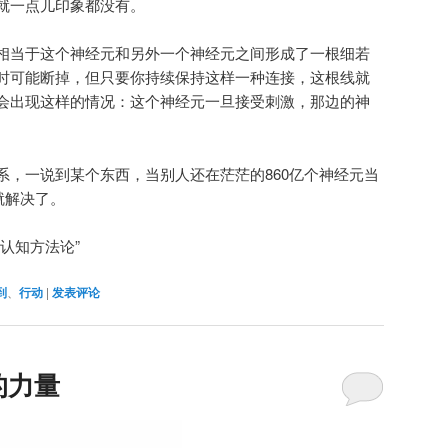
就一点儿印象都没有。
相当于这个神经元和另外一个神经元之间形成了一根细若
时可能断掉，但只要你持续保持这样一种连接，这根线就
会出现这样的情况：这个神经元一旦接受刺激，那边的神
系，一说到某个东西，当别人还在茫茫的860亿个神经元当
就解决了。
认知方法论”
到
、
行动
|
发表评论
的力量