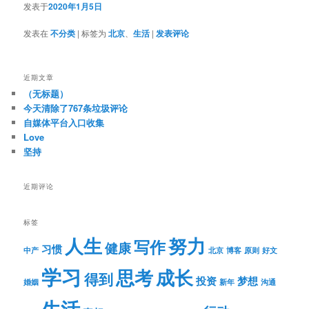
发表于
2020年1月5日
发表在
不分类
|
标签为
北京
、
生活
|
发表评论
近期文章
（无标题）
今天清除了767条垃圾评论
自媒体平台入口收集
Love
坚持
近期评论
标签
人生
努力
写作
健康
习惯
中产
北京
博客
原则
好文
学习
思考
成长
得到
投资
梦想
婚姻
新年
沟通
生活