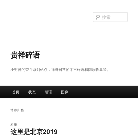
跳
跳
至
至
搜
主
副
索
内
内
容
容
区
区
域
域
贵祥碎语
小财神的奋斗系列站点，祥哥日常的零言碎语和阅读收集等。
主
首页
状态
引语
图像
页
博客归档
相册
这里是北京2019